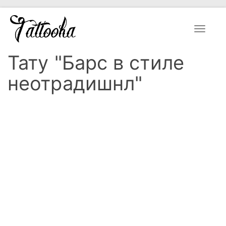
Toggle
navigat
Тату "Барс в стиле
неотрадишнл"