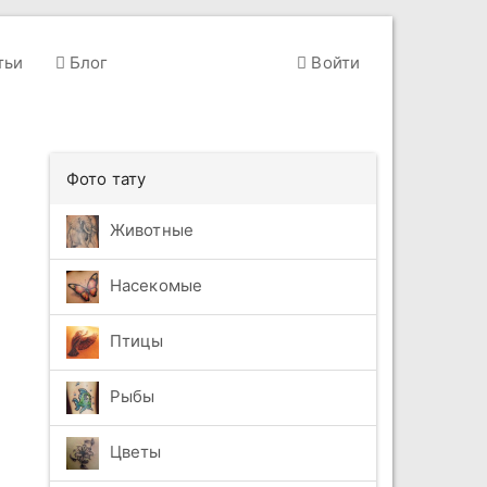
тьи
Блог
Войти
Фото тату
Животные
Насекомые
Птицы
Рыбы
Цветы