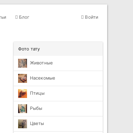
тьи
Блог
Войти
Фото тату
Животные
Насекомые
Птицы
Рыбы
Цветы