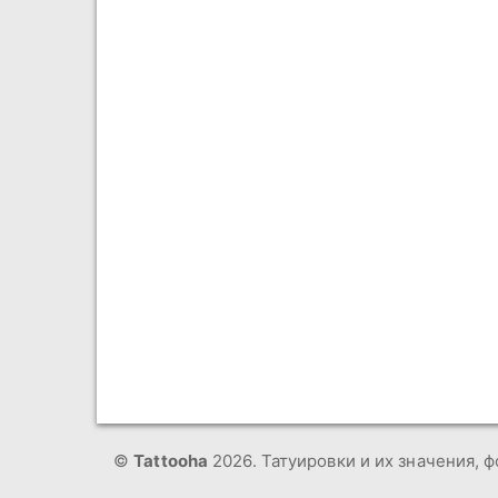
©
Tattooha
2026. Татуировки и их значения, ф