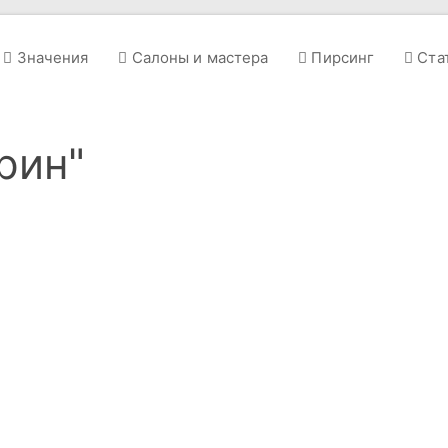
Значения
Салоны и мастера
Пирсинг
Ста
рин"