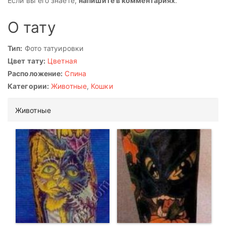
Если вы его знаете,
напишите в комментариях
.
О тату
Тип:
Фото татуировки
Цвет тату:
Цветная
Расположение:
Спина
Категории:
Животные
,
Кошки
Животные