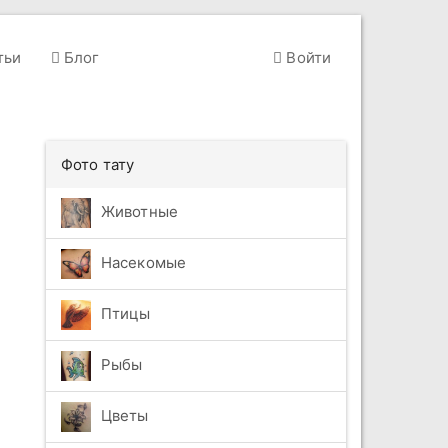
тьи
Блог
Войти
Фото тату
Животные
Насекомые
Птицы
Рыбы
Цветы