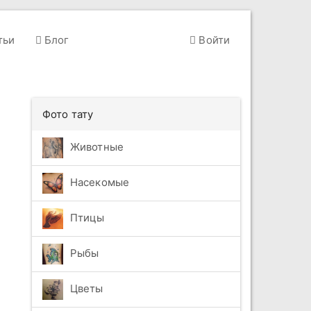
тьи
Блог
Войти
Фото тату
Животные
Насекомые
Птицы
Рыбы
Цветы