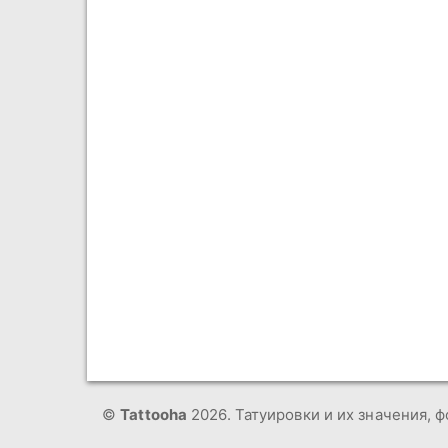
©
Tattooha
2026. Татуировки и их значения, ф