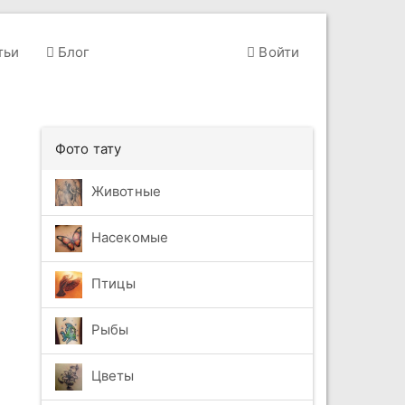
тьи
Блог
Войти
Фото тату
Животные
Насекомые
Птицы
Рыбы
Цветы