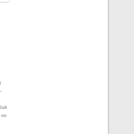
/
—
бой
 но