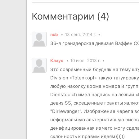
Комментарии (4)
nub
13 сент. 2014 г.
36-я гренадерская дивизия Ваффен СС
Клаус
10 июл. 2013 г.
Это современный блудняк на тему шт
Division «Totenkopf» такую татуировк
любую наколку кроме номера и групп
Dienstdolch имел надпись на лезвии 
девиз SS, скрещенные гранаты являю
"Dirlewanger". Изображение черепа в
неформальную альтернативную рисовку
денафицированная из чего могу сдела
склонность к правым идеям))))))