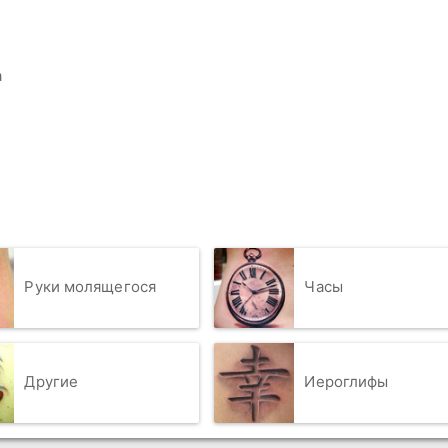
а
Руки молящегося
Часы
Другие
Иероглифы