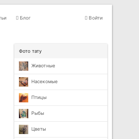
тьи
Блог
Войти
Фото тату
Животные
Насекомые
Птицы
Рыбы
Цветы