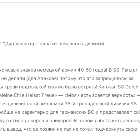
 "Дирлевангер". одна из печальных дивизий
урмовых знаков немецкой армии 40-50 годов! В SS-Panzer-
у не делали (для Алексея) потому что это запрещалось! за
ы крови подмышкой можно было встрять! Кинжал SS Dolch 
«Meine Ehre Heisst Treue» — «Моя честь зовется верность» 
тся дивизионной эмблемой 36-й гренадерской дивизия SS
ообще не характерно для германских ВС и представляет со
 в стиле рокеров и байкеров! В целом работа интересная,
ть вывод, что ее хозяин не как не хотел подчеркнуть свою