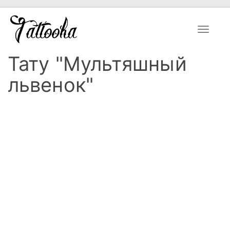
Toggle
navigat
Тату "Мультяшный
львенок"