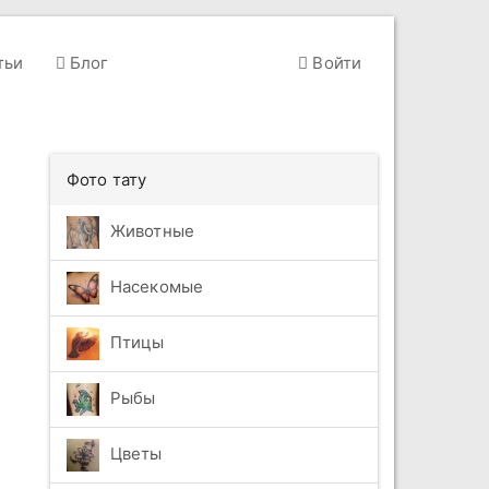
тьи
Блог
Войти
Фото тату
Животные
Насекомые
Птицы
Рыбы
Цветы