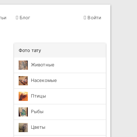
тьи
Блог
Войти
Фото тату
Животные
Насекомые
Птицы
Рыбы
Цветы