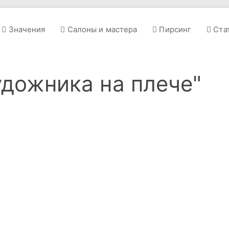
Значения
Салоны и мастера
Пирсинг
Ста
удожника на плече"