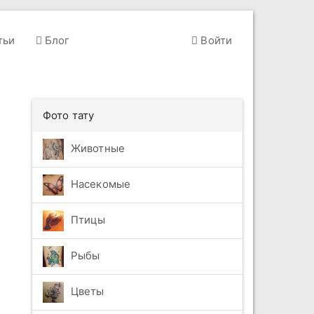
тьи
Блог
Войти
Фото тату
Животные
Насекомые
Птицы
Рыбы
Цветы