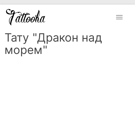
Toggle
navigat
Тату "Дракон над
морем"