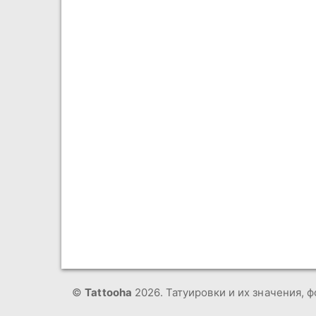
©
Tattooha
2026. Татуировки и их значения, ф