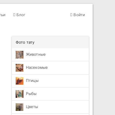
тьи
Блог
Войти
Фото тату
Животные
Насекомые
Птицы
Рыбы
Цветы