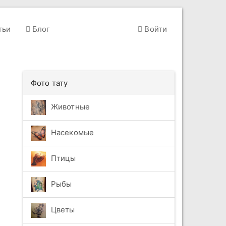
тьи
Блог
Войти
Фото тату
Животные
Насекомые
Птицы
Рыбы
Цветы