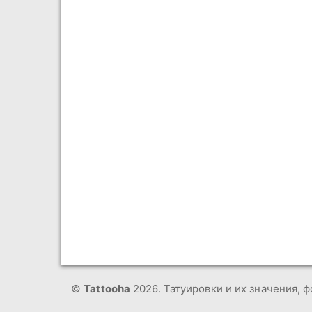
©
Tattooha
2026. Татуировки и их значения, ф