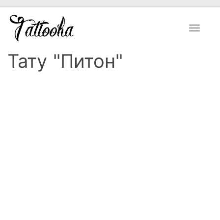
Toggle
navigat
Тату "Питон"