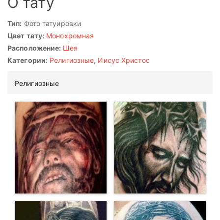
О тату
Тип:
Фото татуировки
Цвет тату:
Монохромная
Расположение:
Шея
Категории:
Религиозные
,
Иисус Христос
Религиозные