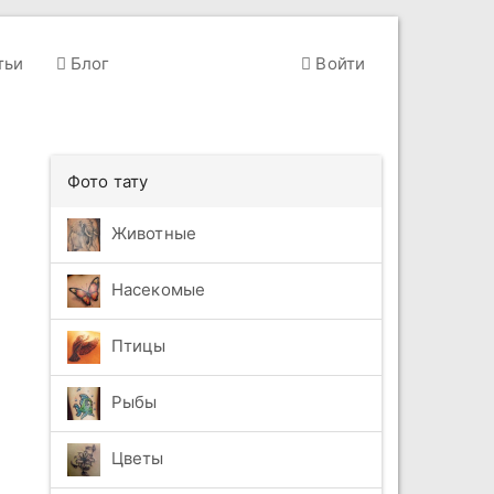
тьи
Блог
Войти
Фото тату
Животные
Насекомые
Птицы
Рыбы
Цветы