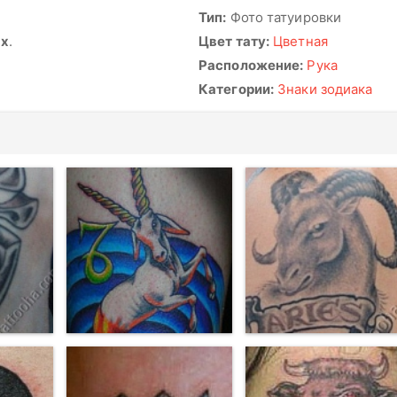
Тип:
Фото татуировки
ях
.
Цвет тату:
Цветная
Расположение:
Рука
Категории:
Знаки зодиака