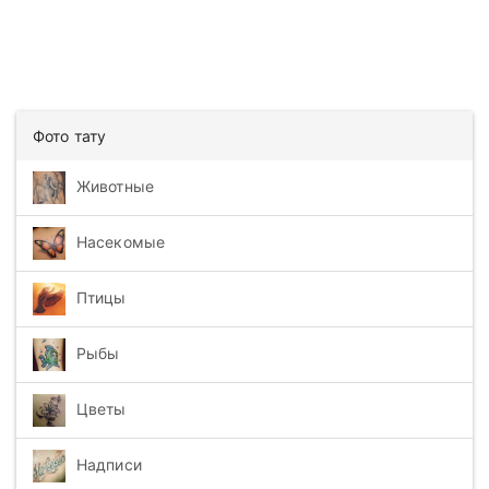
Фото тату
Животные
Насекомые
Птицы
Рыбы
Цветы
Надписи