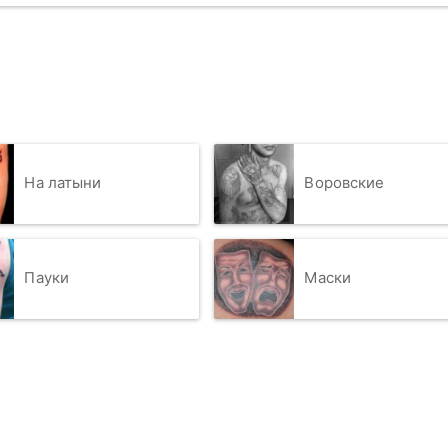
На латыни
Воровские
Пауки
Маски