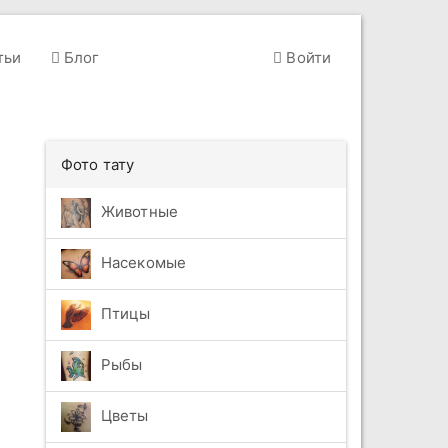
тьи
Блог
Войти
Фото тату
Животные
Насекомые
Птицы
Рыбы
Цветы