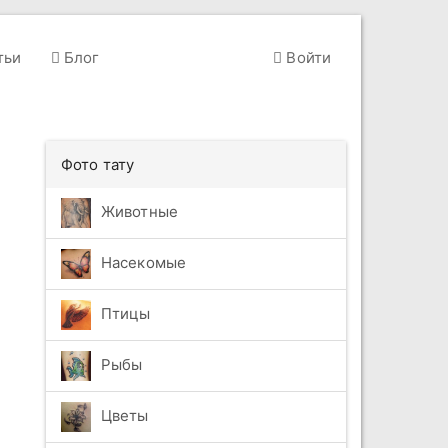
тьи
Блог
Войти
Фото тату
Животные
Насекомые
Птицы
Рыбы
Цветы