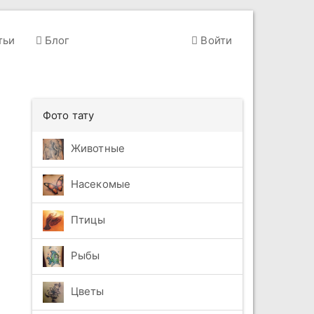
тьи
Блог
Войти
Фото тату
Животные
Насекомые
Птицы
Рыбы
Цветы