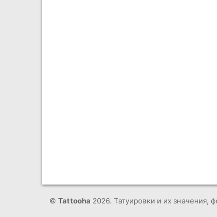
©
Tattooha
2026. Татуировки и их значения, ф