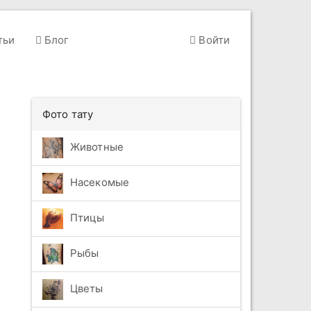
тьи
Блог
Войти
Фото тату
Животные
Насекомые
Птицы
Рыбы
Цветы