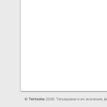
©
Tattooha
2026. Татуировки и их значения, ф