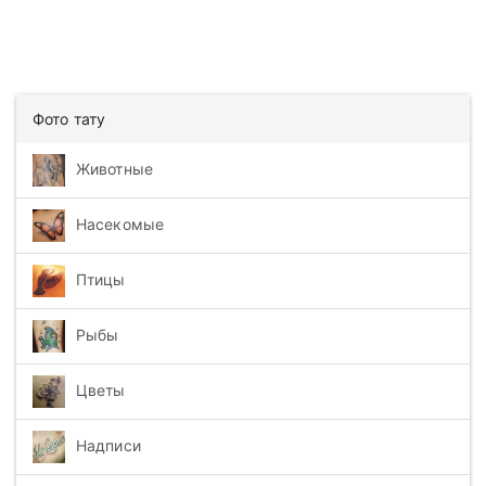
Фото тату
Животные
Насекомые
Птицы
Рыбы
Цветы
Надписи