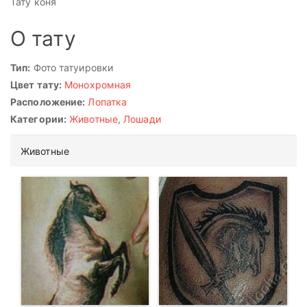
Тату коня
О тату
Тип:
Фото татуировки
Цвет тату:
Монохромная
Расположение:
Лопатка
Категории:
Животные
,
Лошади
Животные