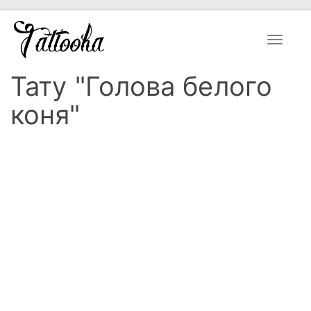
Toggle
navigat
Тату "Голова белого
коня"