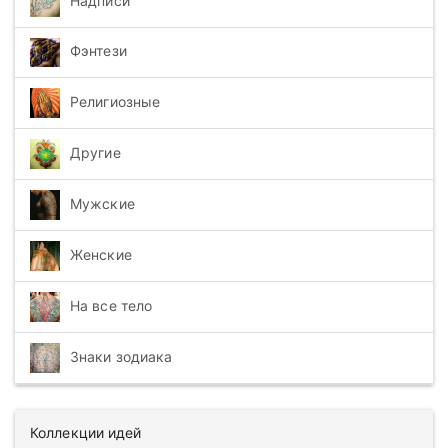
Надписи
Фэнтези
Религиозные
Другие
Мужские
Женские
На все тело
Знаки зодиака
Коллекции идей