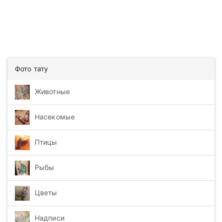
Фото тату
Животные
Насекомые
Птицы
Рыбы
Цветы
Надписи