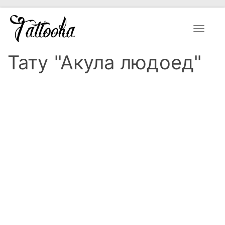
Toggle
navigat
Тату "Акула людоед"