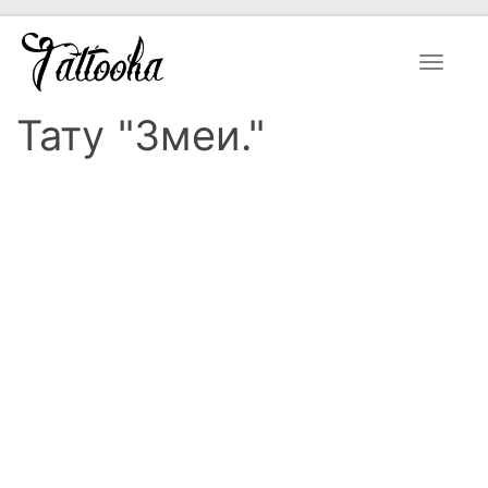
Toggle
navigat
Тату "Змеи."