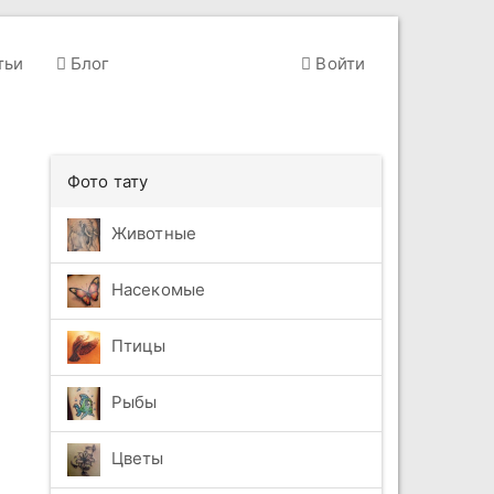
тьи
Блог
Войти
Фото тату
Животные
Насекомые
Птицы
Рыбы
Цветы