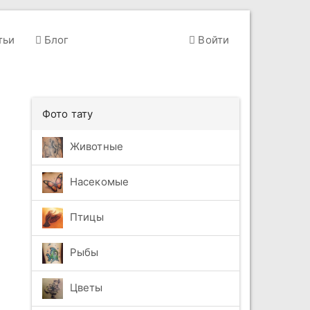
тьи
Блог
Войти
Фото тату
Животные
Насекомые
Птицы
Рыбы
Цветы