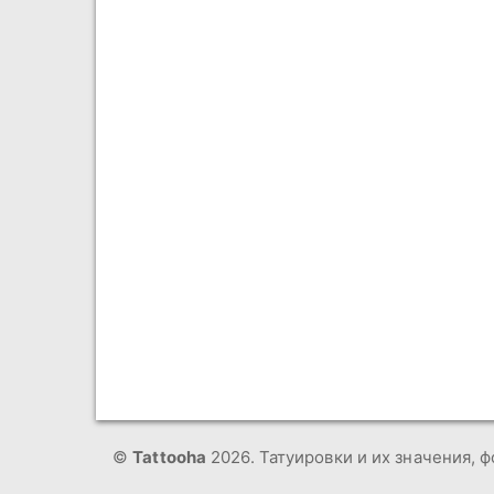
©
Tattooha
2026. Татуировки и их значения, ф