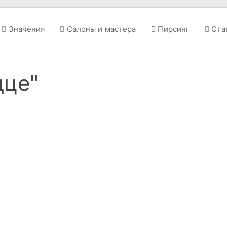
Значения
Салоны и мастера
Пирсинг
Ста
дце"