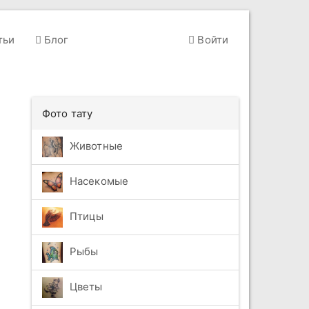
тьи
Блог
Войти
Фото тату
Животные
Насекомые
Птицы
Рыбы
Цветы