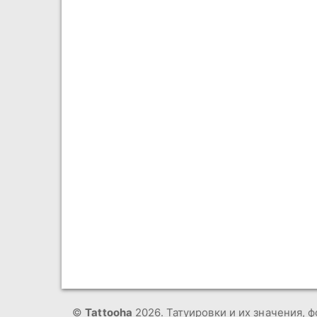
©
Tattooha
2026. Татуировки и их значения, ф