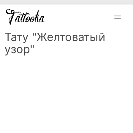
Toggle
navigat
Тату "Желтоватый
узор"