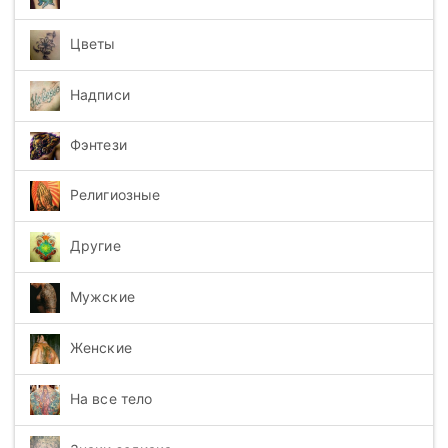
Цветы
Надписи
Фэнтези
Религиозные
Другие
Мужские
Женские
На все тело