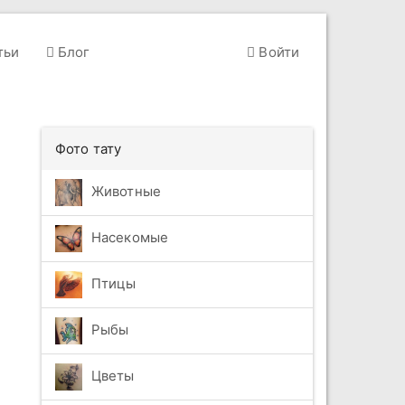
тьи
Блог
Войти
Фото тату
Животные
Насекомые
Птицы
Рыбы
Цветы