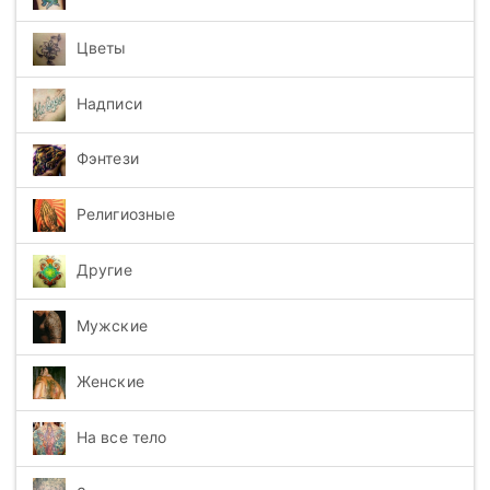
Цветы
Надписи
Фэнтези
Религиозные
Другие
Мужские
Женские
На все тело