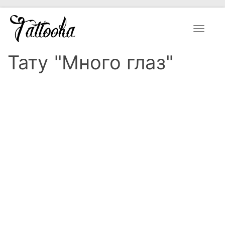
Toggle
navigat
Тату "Много глаз"