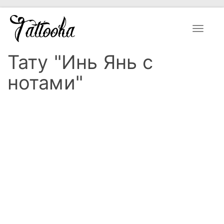
Toggle
navigat
Тату "Инь Янь с
нотами"