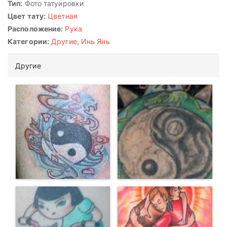
Тип:
Фото татуировки
Цвет тату:
Цветная
Расположение:
Рука
Категории:
Другие
,
Инь Янь
Другие