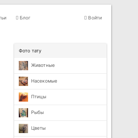
тьи
Блог
Войти
Фото тату
Животные
Насекомые
Птицы
Рыбы
Цветы