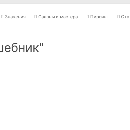
Значения
Салоны и мастера
Пирсинг
Ста
шебник"