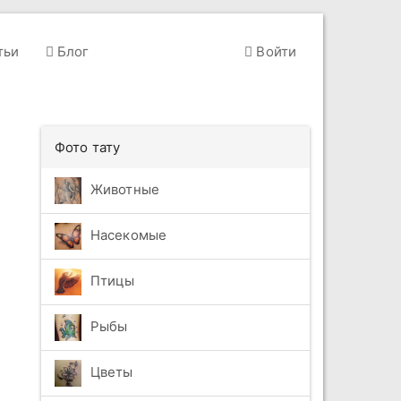
тьи
Блог
Войти
Фото тату
Животные
Насекомые
Птицы
Рыбы
Цветы