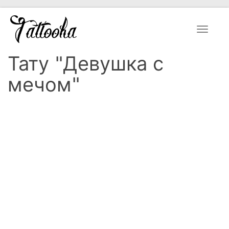
Toggle
navigat
Тату "Девушка с
мечом"