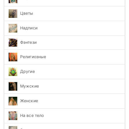
Цветы
Надписи
Фэнтези
Религиозные
Другие
Мужские
Женские
На все тело