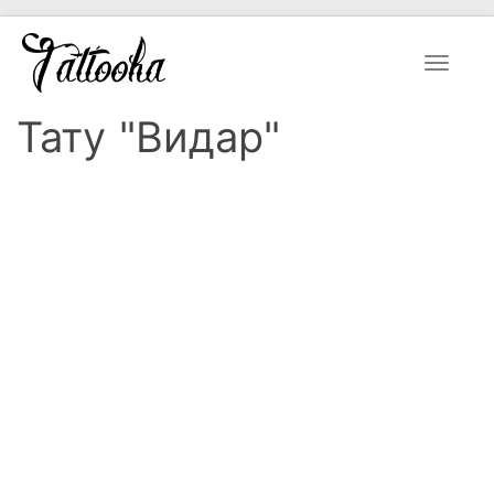
Toggle
navigat
Тату "Видар"