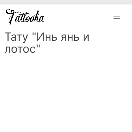
Toggle
navigat
Тату "Инь янь и
лотос"