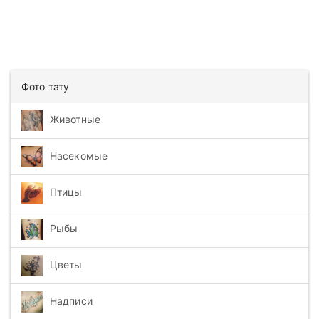
Фото тату
Животные
Насекомые
Птицы
Рыбы
Цветы
Надписи