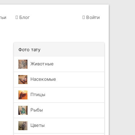
тьи
Блог
Войти
Фото тату
Животные
Насекомые
Птицы
Рыбы
Цветы