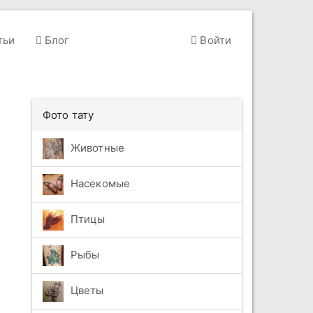
тьи
Блог
Войти
Фото тату
Животные
Насекомые
Птицы
Рыбы
Цветы