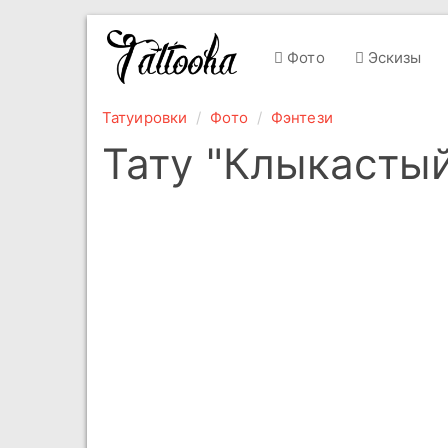
Фото
Эскизы
Татуировки
Фото
Фэнтези
Тату "Клыкасты