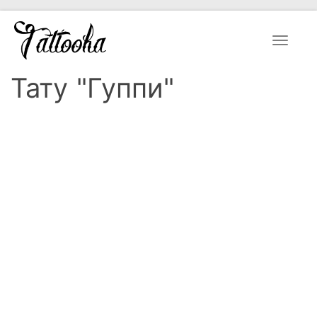
Toggle
navigat
Тату "Гуппи"