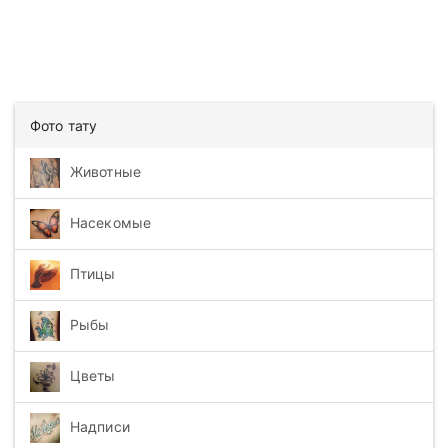
Фото тату
Животные
Насекомые
Птицы
Рыбы
Цветы
Надписи