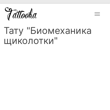
Toggle
navigat
Тату "Биомеханика
щиколотки"