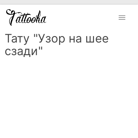
Toggle
navigat
Тату "Узор на шее
сзади"