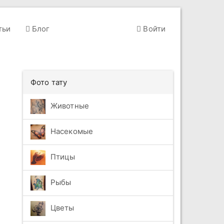
тьи
Блог
Войти
Фото тату
Животные
Насекомые
Птицы
Рыбы
Цветы