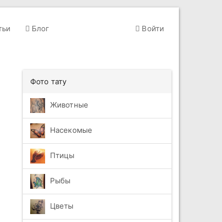
тьи
Блог
Войти
Фото тату
Животные
Насекомые
Птицы
Рыбы
Цветы