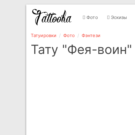
Фото
Эскизы
Татуировки
Фото
Фэнтези
Тату "Фея-воин"