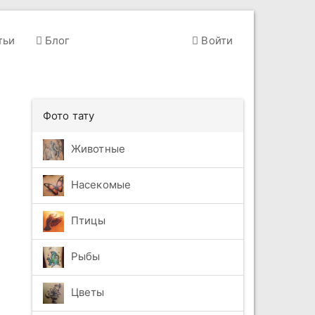
тьи
Блог
Войти
Фото тату
Животные
Насекомые
Птицы
Рыбы
Цветы