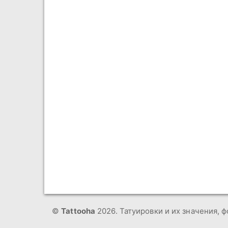
©
Tattooha
2026. Татуировки и их значения, ф